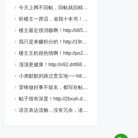
今天上网不回帖，回帖就回精华帖！http://1aky9.bjkylp.com/
听楼主一席话，省我十本书！http://csi70c.whhongri.com/
楼主最近很消极啊！http://ii65v.loveho.net/
我只是来赚积分的！http://19tk.hlnrg.com/
楼主主机很热情啊！http://po2.bbmpg.com/
顶顶更健康！http://o92.drtl688.com/
小弟默默的路过贵宝地~~~http://bztn9s.dlqyt.com/
雷锋做好事不留名，都写在帖子里！http://4tge4.drtl688.com/
帖子很有深度！http://2bxah.dlqyt.com/
语言表达流畅，没有冗余，读起来很舒服。http://xo310.drtl688.com/