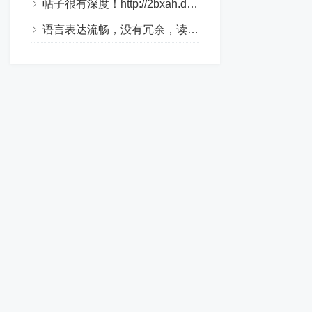
帖子很有深度！http://2bxah.dlqyt.com/
语言表达流畅，没有冗余，读起来很舒服。http://xo310.drtl688.com/