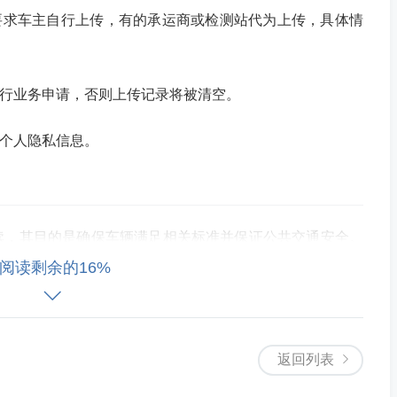
要求车主自行上传，有的承运商或检测站代为上传，具体情
进行业务申请，否则上传记录将被清空。
护个人隐私信息。
续，其目的是确保车辆满足相关标准并保证公共交通安全。
的问题，减少事故发生率，保障行车安全。
阅读剩余的16%
目
返回列表
所的方法，通过此种方式可以轻松查询是否需要重新上传体
提醒广大车主，要定期进行车辆体检，并确保体检记录及时