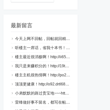
最新留言
今天上网不回帖，回帖就回精华帖！http://1aky9.bjkylp.com/
听楼主一席话，省我十本书！http://csi70c.whhongri.com/
楼主最近很消极啊！http://ii65v.loveho.net/
我只是来赚积分的！http://19tk.hlnrg.com/
楼主主机很热情啊！http://po2.bbmpg.com/
顶顶更健康！http://o92.drtl688.com/
小弟默默的路过贵宝地~~~http://bztn9s.dlqyt.com/
雷锋做好事不留名，都写在帖子里！http://4tge4.drtl688.com/