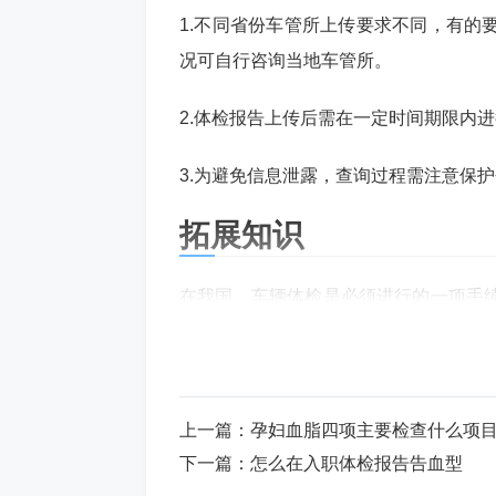
1.不同省份车管所上传要求不同，有的
况可自行咨询当地车管所。
2.体检报告上传后需在一定时间期限内
3.为避免信息泄露，查询过程需注意保
拓展知识
在我国，车辆体检是必须进行的一项手
通过车辆体检，可以及时排查车辆存在
结尾
上一篇：
孕妇血脂四项主要检查什么项
以上为查询体检报告是否已上传到车管
下一篇：
怎么在入职体检报告告血型
检报告，方便车主及时处理相关业务。