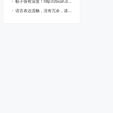
帖子很有深度！http://2bxah.dlqyt.com/
语言表达流畅，没有冗余，读起来很舒服。http://xo310.drtl688.com/