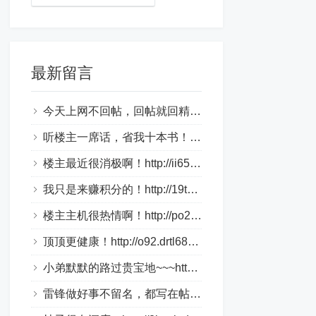
最新留言
今天上网不回帖，回帖就回精华帖！http://1aky9.bjkylp.com/
听楼主一席话，省我十本书！http://csi70c.whhongri.com/
楼主最近很消极啊！http://ii65v.loveho.net/
我只是来赚积分的！http://19tk.hlnrg.com/
楼主主机很热情啊！http://po2.bbmpg.com/
顶顶更健康！http://o92.drtl688.com/
小弟默默的路过贵宝地~~~http://bztn9s.dlqyt.com/
雷锋做好事不留名，都写在帖子里！http://4tge4.drtl688.com/