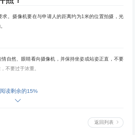
要求。摄像机要在与申请人的距离约为1米的位置拍摄，光
物。
表情自然、眼睛看向摄像机，并保持坐姿或站姿正直，不要
雅，不要过于浓重。
阅读剩余的15%
必备的文件之一，申请人应该仔细阅读模板要求，保证照片
返回列表
请在体检前告知体检医生，他们将不会泄露您的个人健康信