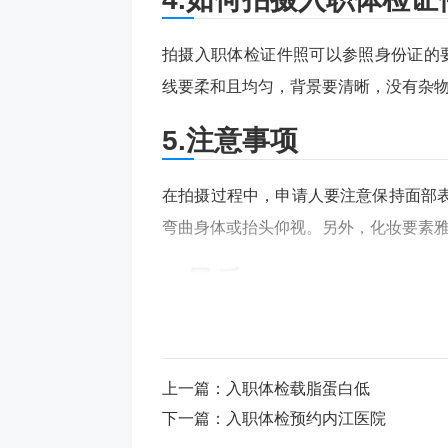
拍摄入职体检证件照可以参照身份证的
线要柔和且均匀，背景要清晰，没有杂
5.注意事项
在拍摄过程中，申请人要注意保持面部
弯曲身体或抬头仰视。另外，化妆要素
6.最后
入职体检证件照是许多企业和公司要求
符合标准，以确保自己的工作机会。
上一篇：
入职体检载脂蛋白低
下一篇：
入职体检预约内江医院
同时，如果有任何身体问题需要指出，