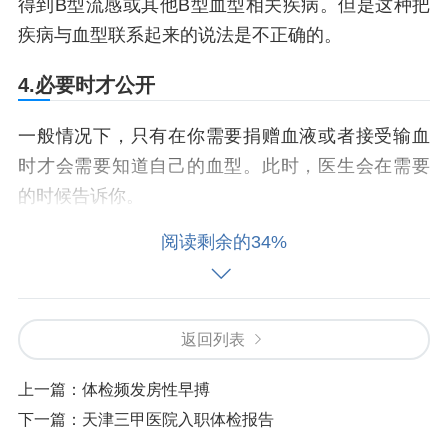
得到B型流感或其他B型血型相关疾病。但是这种把
疾病与血型联系起来的说法是不正确的。
4.必要时才公开
一般情况下，只有在你需要捐赠血液或者接受输血
时才会需要知道自己的血型。此时，医生会在需要
的时候告诉你。
阅读剩余的34%
5.可查看个人电子病历
虽然体检结果中没有血型信息，但是你仍然可以通
过机构提供的个人电子病历来查看你的血型信息。
返回列表
6.血型和健康有关系吗？
上一篇：
体检频发房性早搏
下一篇：
天津三甲医院入职体检报告
血型和健康之间是否存在某种联系，这是一个备受