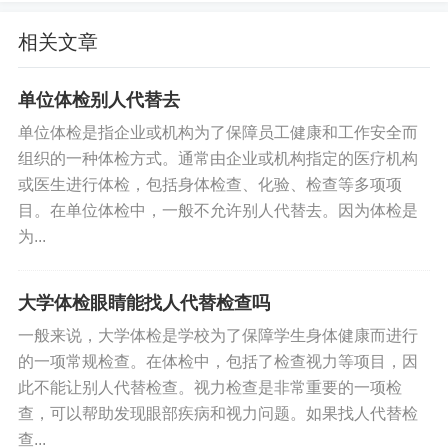
争议的问题。有一些研究表明，不同血型之间在患
病率上可能会有所区别。例如，A型血的人比其他血
相关文章
型的人更容易患上结肠癌，但并没有广泛证据支持
单位体检别人代替去
这个说法。
单位体检是指企业或机构为了保障员工健康和工作安全而
7.结论
组织的一种体检方式。通常由企业或机构指定的医疗机构
或医生进行体检，包括身体检查、化验、检查等多项项
总之，在许多情况下，将血型信息包含在体检报告
目。在单位体检中，一般不允许别人代替去。因为体检是
中没有任何意义，反而会增加误导性信息。
为...
如果你需要知道自己的血型，你应该咨询你的医
大学体检眼睛能找人代替检查吗
生，并寻求他的建议。
一般来说，大学体检是学校为了保障学生身体健康而进行
标签:
的一项常规检查。在体检中，包括了检查视力等项目，因
体检为什么不告诉血型
此不能让别人代替检查。视力检查是非常重要的一项检
查，可以帮助发现眼部疾病和视力问题。如果找人代替检
查...