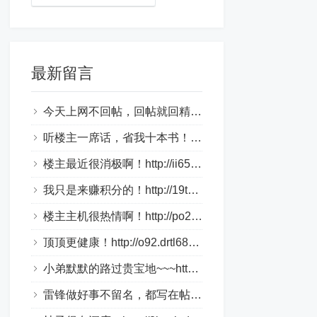
最新留言
今天上网不回帖，回帖就回精华帖！http://1aky9.bjkylp.com/
听楼主一席话，省我十本书！http://csi70c.whhongri.com/
楼主最近很消极啊！http://ii65v.loveho.net/
我只是来赚积分的！http://19tk.hlnrg.com/
楼主主机很热情啊！http://po2.bbmpg.com/
顶顶更健康！http://o92.drtl688.com/
小弟默默的路过贵宝地~~~http://bztn9s.dlqyt.com/
雷锋做好事不留名，都写在帖子里！http://4tge4.drtl688.com/