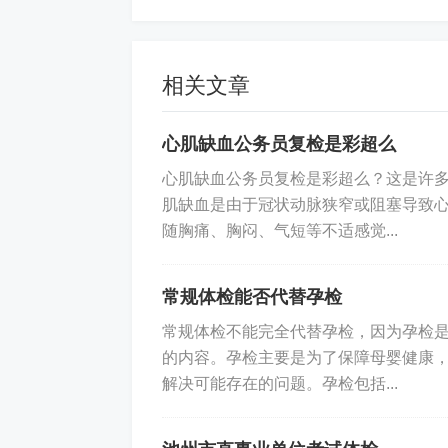
断。采血前需要做好准备工作，如消毒
的休息和观察，以防止可能的意外情况
相关文章
如何应聘
心肌缺血公务员复检是彩超么
有意向的求职者请将简历发送至公司人事邮箱
心肌缺血公务员复检是彩超么？这是许
肌缺血是由于冠状动脉狭窄或阻塞导致
以上内容仅做参考，欢迎更多有志之士
随胸痛、胸闷、气短等不适感觉...
标签:
体检中心招聘采血护士沈阳
常规体检能否代替孕检
常规体检不能完全代替孕检，因为孕检
的内容。孕检主要是为了保障母婴健康
解决可能存在的问题。孕检包括...