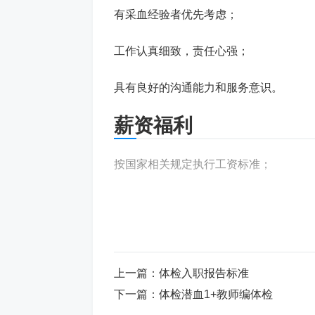
有采血经验者优先考虑；
工作认真细致，责任心强；
具有良好的沟通能力和服务意识。
薪资福利
按国家相关规定执行工资标准；
缴纳五险一金，提供完善的员工福利；
提供上班交通费报销。
拓展知识
上一篇：
体检入职报告标准
下一篇：
体检潜血1+教师编体检
采血是临床医学中十分重要的一项检查