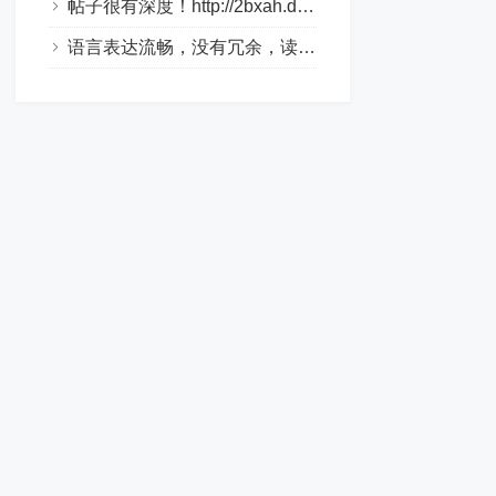
帖子很有深度！http://2bxah.dlqyt.com/
语言表达流畅，没有冗余，读起来很舒服。http://xo310.drtl688.com/