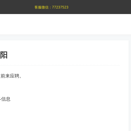
客服微信：
77237523
阳
人前来应聘。
多信息