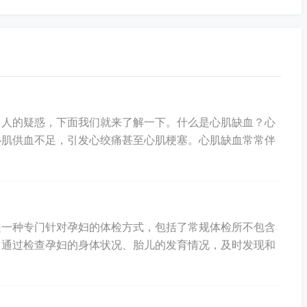
采血部位、选择合适的采血工具等。采血后也需要注意患者
发生。
：hr@xxx.com。
多人的疑惑，下面我们就来了解一下。什么是心肌缺血？心
心肌供血不足，引发心绞痛甚至心肌梗塞。心肌缺血常常伴
加入我们！
是一种专门针对孕妇的体检方式，包括了常规体检所不包含
，通过检查孕妇的身体状况、胎儿的发育情况，及时发现和