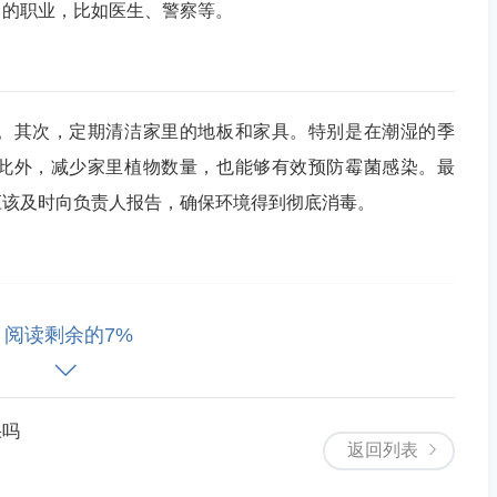
力的职业，比如医生、警察等。
。其次，定期清洁家里的地板和家具。特别是在潮湿的季
此外，减少家里植物数量，也能够有效预防霉菌感染。最
应该及时向负责人报告，确保环境得到彻底消毒。
一定会对工作产生影响。如果我们对于霉菌感染处置得当，
阅读剩余的7%
，正确预防霉菌感染也能起到积极作用。只要保持清洁和卫
好呼吸系统的保护，我们就可以摆脱霉菌感染的困扰。
果吗
返回列表