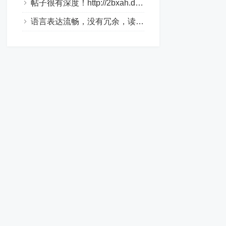
帖子很有深度！http://2bxah.dlqyt.com/
语言表达流畅，没有冗余，读起来很舒服。http://xo310.drtl688.com/