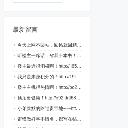
最新留言
今天上网不回帖，回帖就回精华帖！http://1aky9.bjkylp.com/
听楼主一席话，省我十本书！http://csi70c.whhongri.com/
楼主最近很消极啊！http://ii65v.loveho.net/
我只是来赚积分的！http://19tk.hlnrg.com/
楼主主机很热情啊！http://po2.bbmpg.com/
顶顶更健康！http://o92.drtl688.com/
小弟默默的路过贵宝地~~~http://bztn9s.dlqyt.com/
雷锋做好事不留名，都写在帖子里！http://4tge4.drtl688.com/