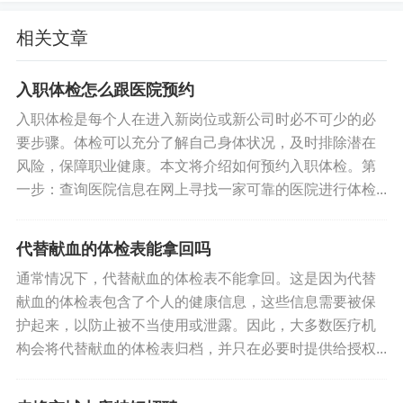
另外，肺大泡还可能与遗传有关，一些先天性疾病
相关文章
可能导致肺部组织发生异常，进而引起肺大泡的产
生。
入职体检怎么跟医院预约
入职体检是每个人在进入新岗位或新公司时必不可少的必
六、结尾
要步骤。体检可以充分了解自己身体状况，及时排除潜在
风险，保障职业健康。本文将介绍如何预约入职体检。第
总之，一旦检查出肺大泡，就要及时采取措施进行
一步：查询医院信息在网上寻找一家可靠的医院进行体检...
治疗。在治疗过程中，一定要注意生活习惯的改
变，避免吸烟和沾染空气污染，提升身体免疫力。
代替献血的体检表能拿回吗
只有这样，才能有效预防肺大泡的产生。
通常情况下，代替献血的体检表不能拿回。这是因为代替
献血的体检表包含了个人的健康信息，这些信息需要被保
标签:
体检查出肺大泡怎么办
护起来，以防止被不当使用或泄露。因此，大多数医疗机
构会将代替献血的体检表归档，并只在必要时提供给授权...