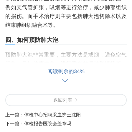
例如支气管扩张，吸烟等进行治疗，减少肺部组织
的损伤。而手术治疗则主要包括肺大泡切除术以及
结束肺组织融合术等。
四、如何预防肺大泡
预防肺大泡非常重要，主要方法是戒烟，避免空气
污染，保持健康饮食，进行适当的运动和锻炼等。
阅读剩余的34%
此外，注意保持情绪稳定，避免精神压力过大也十
分重要。
五、相关拓展知识
返回列表
大多数人认为吸烟是肺大泡的主要诱因，然而很多
上一篇：
体检中心招聘采血护士沈阳
事实表明并非如此。长期接触空气污染和某些化学
下一篇：
体检报告医院会盖章吗
物质也会导致肺大泡的发生。